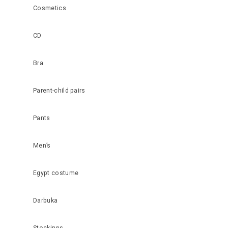
Cosmetics
CD
Bra
Parent-child pairs
Pants
Men’s
Egypt costume
Darbuka