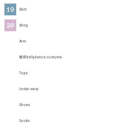
Skirt
Wing
Arm
格安bellydance costume
Tops
Under wear
Shoes
Socks