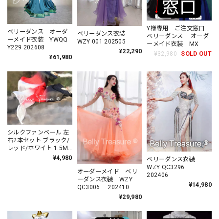
Y様専用 ご注文窓口
ベリーダンス オーダ
ベリーダンス衣装
ベリーダンス オーダ
ーメイド衣装 YWQQ
WZY 001 202505
ーメイド衣装 MX
Y229 202608
¥22,290
¥32,980
SOLD OUT
¥61,980
シルクファンベール 左
右2本セット ブラック/
レッド/ホワイト 1.5M
1.8m 202608
¥4,980
ベリーダンス衣装
WZY QC3296
オーダーメイド ベリ
202406
ーダンス衣装 WZY
¥14,980
QC3006 202410
¥29,980