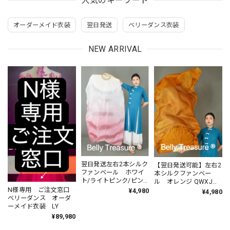
人気のキーワード
オーダーメイド衣装
翌日発送
ベリーダンス衣装
NEW ARRIVAL
翌日発送左右2本シルク
【翌日発送可能】左右2
ファンベール ホワイ
本シルクファンベー
ト/ライトピンク/ピン
ル オレンジ QWXJ
ク QWXJ 001 202401
007 202401 1.5m
N様専用 ご注文窓口
¥4,980
¥4,980
ベリーダンス オーダ
ーメイド衣装 LY
¥89,980