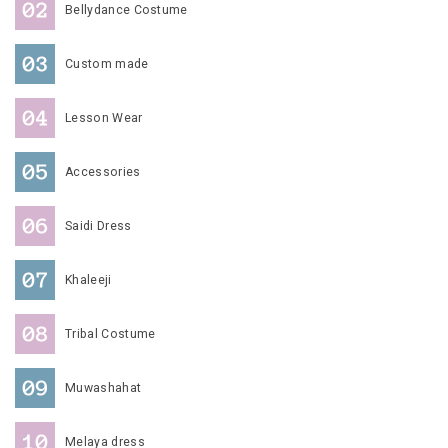
Bellydance Costume
Custom made
Lesson Wear
Accessories
Saidi Dress
Khaleeji
Tribal Costume
Muwashahat
Melaya dress