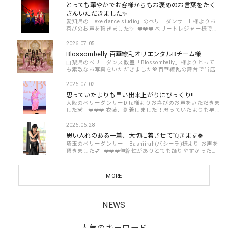
とっても華やかでお客様からもお褒めのお言葉をたく
さんいただきました✨
愛知県の「exe dance studio」のベリーダンサーH様よりお
喜びのお声を頂きました✨ ❤️❤️❤️ ベリートレジャー様で作
製いただいたお衣装をスタジオ10周年ハフラで お披露目し
て参りました✨&n...
2026.07.05
Blossombelly 百華繚乱オリエンタルBチーム様
山梨県のベリーダンス教室「Blossombelly」様よりとって
も素敵なお写真をいただきました💖百華繚乱の舞台で当店
のお衣装をご利用頂きありがとうございます🍀 ❤️❤️❤️ 山梨
県のベリーダンス教室『B...
2026.07.02
思っていたよりも早い出来上がりにびっくり‼️
大阪のベリーダンサーDita様よりお喜びのお声をいただきま
した💓 ❤️❤️❤️ 衣装、到着しました！思っていたよりも早
い出来上がりにびっくりしました！良い感じでした🩷あり
がとうございました...
2026.06.28
思い入れのある一着、大切に着させて頂きます🍀
埼玉のベリーダンサー Bashiirah(バシーラ)様より お声を
頂きました💕 ❤️❤️❤️伸縮性がありとても踊りやすかったで
す！デザインも素敵で、踊るとストーンやビーズがキラキ
ラしてステージ映えする...
MORE
NEWS