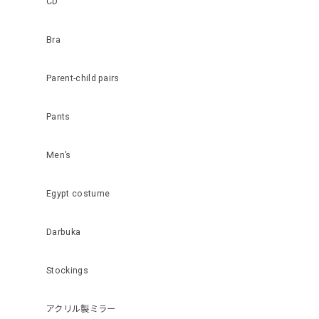
CD
Bra
Parent-child pairs
Pants
Men’s
Egypt costume
Darbuka
Stockings
アクリル製ミラー