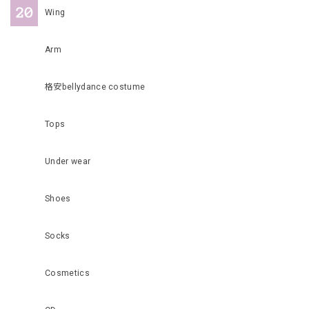
Wing
Arm
格安bellydance costume
Tops
Under wear
Shoes
Socks
Cosmetics