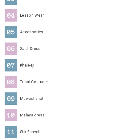
Lesson Wear
Accessories
Saidi Dress
Khaleeji
Tribal Costume
Muwashahat
Melaya dress
Silk Fanveil