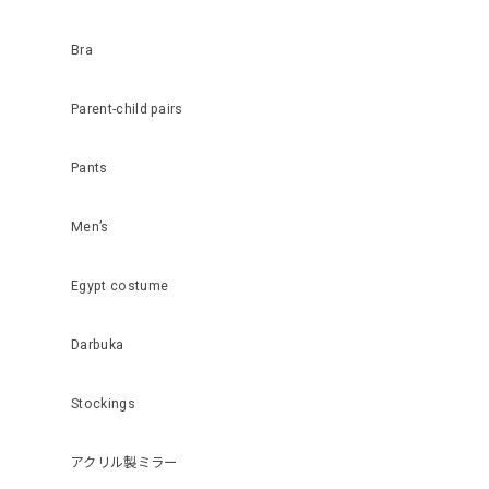
Bra
Parent-child pairs
Pants
Men’s
Egypt costume
Darbuka
Stockings
アクリル製ミラー