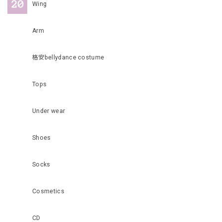
Wing
Arm
格安bellydance costume
Tops
Under wear
Shoes
Socks
Cosmetics
CD