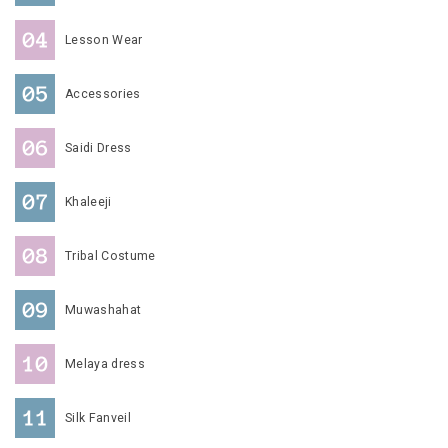
Lesson Wear
Accessories
Saidi Dress
Khaleeji
Tribal Costume
Muwashahat
Melaya dress
Silk Fanveil