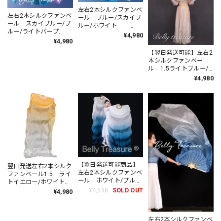
左右2本シルクファンベ
左右2本シルクファンベ
ール ブルー/スカイブ
ール スカイブルー/ブ
ルー/ホワイト
ルー/ライトパープ
DTXJ 202504
¥4,980
ル DTXJ 202504
¥4,980
【翌日発送可能】左右2
本シルクファンベー
ル 1.5ライトブルー/
ライトパープル/ライト
¥4,980
ピンク HWWD 202106
【翌日発送可能商品】
翌日発送左右2本シルク
左右2本シルクファンベ
ファンベール1.5 ライ
ール ホワイト/ブル
トイエロー/ホワイト
ー/深藍 DTXJ 202411
DTXJ 202411
¥4,598
SOLD OUT
¥4,980
左右2本シルクファンベ