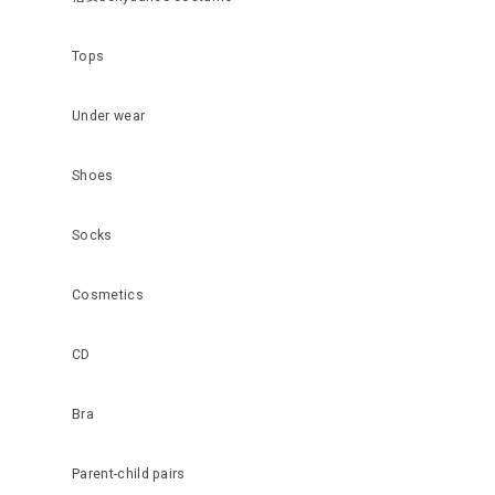
Tops
Under wear
Shoes
Socks
Cosmetics
CD
Bra
Parent-child pairs