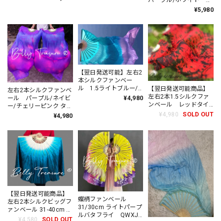
WS 202605
¥5,980
【翌日発送可能】左右2
本シルクファンベー
ル 1.5ライトブルー/
【翌日発送可能商品】
左右2本シルクファンベ
ブルー/ライトパープル
左右2本1.5シルクファ
ール パープル/ネイビ
¥4,980
HWWD 202106
ンベール レッドタイ
ー/チェリーピンク タイ
ダイ HWWD 04
ダイ YD 202605
¥4,980
SOLD OUT
¥4,980
202106
【翌日発送可能商品】
蝶柄ファンベール
左右2本シルクビッグフ
31/30cm ライトパープ
ァンベール 31-40cm ホ
ルバタフライ QWXJ
ワイト/ネイビー HW
¥4,580
SOLD OUT