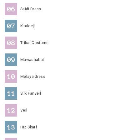
Saidi Dress
Khaleeji
Tribal Costume
Muwashahat
Melaya dress
Silk Fanveil
Veil
Hip Skarf