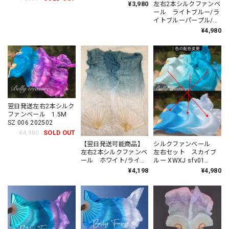
202605
¥3,980
左右2本シルクファンベ
202502
ール ライトブルー/ラ
イトブルーパープル/ラ
イトピンク DTXJ
¥4,980
202605
翌日発送左右2本シルク
ファンベール 1.5M
SZ 006 202502
¥4,980
SOLD OUT
【翌日発送可能商品】
シルクファンベール
左右2本シルクファンベ
左右セット スカイブ
ール ホワイト/ライト
ルー XWXJ sfv01
グレー DTXJ 202411
202603
¥4,198
¥4,980