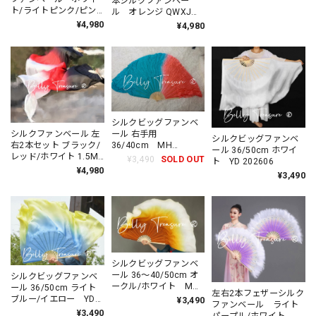
本シルクファンベー
ト/ライトピンク/ピン
ル オレンジ QWXJ
ク QWXJ 001 202401
007 202401 1.5m
¥4,980
¥4,980
シルクビッグファンベ
ール 右手用
シルクファンベール 左
シルクビッグファンベ
36/40cm MH
右2本セット ブラック/
ール 36/50cm ホワイ
202605
レッド/ホワイト 1.5M
¥3,490
SOLD OUT
ト YD 202606
1.8m 202608
¥4,980
¥3,490
シルクビッグファンベ
ール 36〜40/50cm オ
シルクビッグファンベ
ークル/ホワイト MH
ール 36/50cm ライト
左右2本フェザーシルク
202605
ブルー/イエロー YD
¥3,490
ファンベール ライト
202606
¥3,490
パープル/ホワイト