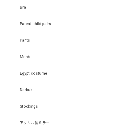
Bra
Parent-child pairs
Pants
Men’s
Egypt costume
Darbuka
Stockings
アクリル製ミラー