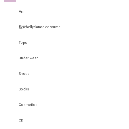
Arm
格安bellydance costume
Tops
Under wear
Shoes
Socks
Cosmetics
CD