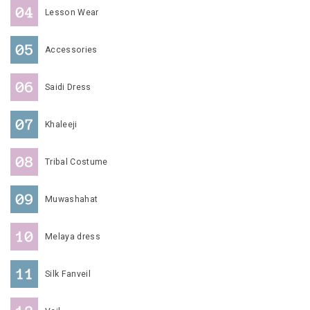
Lesson Wear
Accessories
Saidi Dress
Khaleeji
Tribal Costume
Muwashahat
Melaya dress
Silk Fanveil