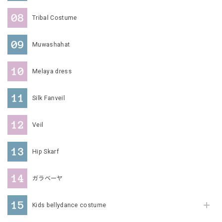
Tribal Costume
Muwashahat
Melaya dress
Silk Fanveil
Veil
Hip Skarf
ガラベーヤ
Kids bellydance costume