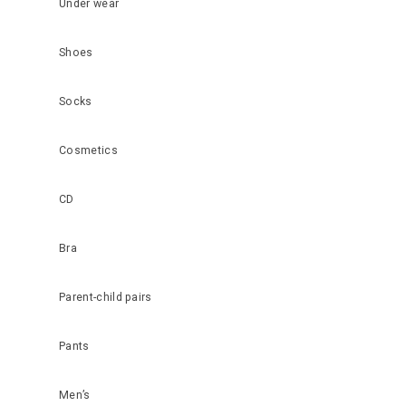
Under wear
Shoes
Socks
Cosmetics
CD
Bra
Parent-child pairs
Pants
Men’s