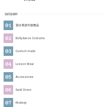
CATEGORY
翌日発送可能商品
Bellydance Costume
Custom made
Lesson Wear
Accessories
Saidi Dress
Khaleeji