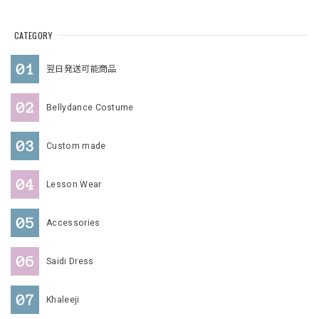
CATEGORY
翌日発送可能商品
Bellydance Costume
Custom made
Lesson Wear
Accessories
Saidi Dress
Khaleeji