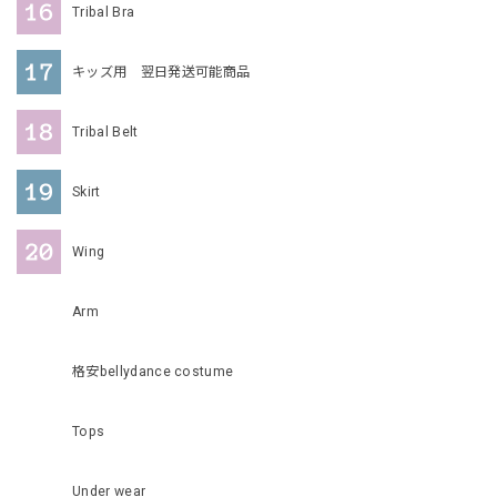
Tribal Bra
キッズ用 翌日発送可能商品
Tribal Belt
Skirt
Wing
Arm
格安bellydance costume
Tops
Under wear