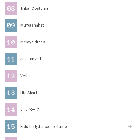
Tribal Costume
Muwashahat
Melaya dress
Silk Fanveil
Veil
Hip Skarf
ガラベーヤ
Kids bellydance costume