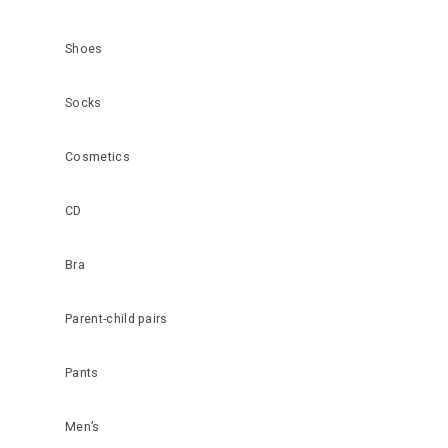
Shoes
Socks
Cosmetics
CD
Bra
Parent-child pairs
Pants
Men’s