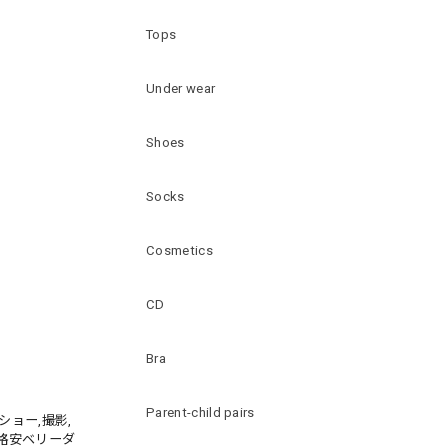
Tops
Under wear
Shoes
Socks
Cosmetics
CD
Bra
Parent-child pairs
ショー,撮影,
,格安ベリーダ