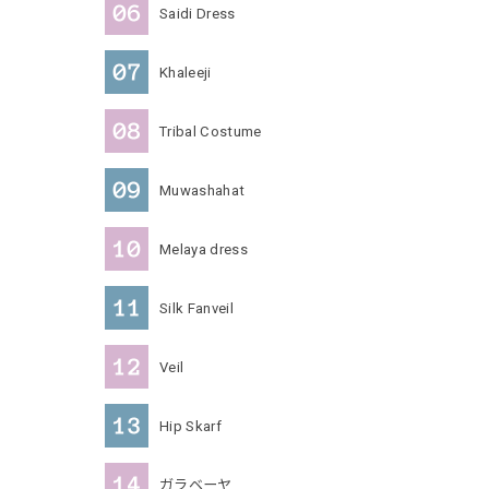
Saidi Dress
Khaleeji
Tribal Costume
Muwashahat
Melaya dress
Silk Fanveil
Veil
Hip Skarf
ガラベーヤ