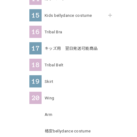
Kids bellydance costume
Tribal Bra
キッズ用 翌日発送可能商品
Tribal Belt
Skirt
Wing
Arm
格安bellydance costume