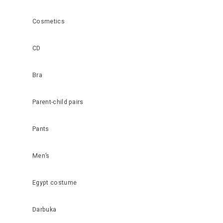
Cosmetics
CD
Bra
Parent-child pairs
Pants
Men’s
Egypt costume
Darbuka