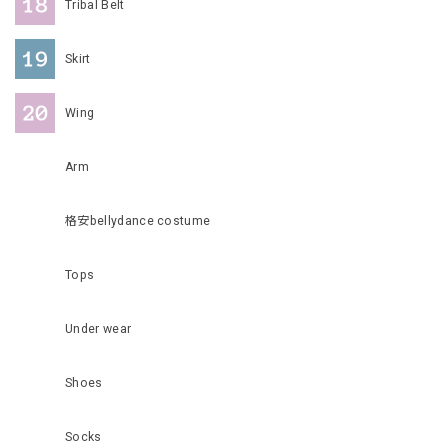
Tribal Belt
Skirt
Wing
Arm
格安bellydance costume
Tops
Under wear
Shoes
Socks