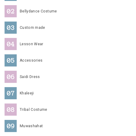
Bellydance Costume
Custom made
Lesson Wear
Accessories
Saidi Dress
Khaleeji
Tribal Costume
Muwashahat