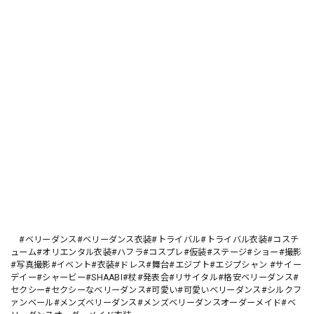
#ベリーダンス#ベリーダンス衣装#トライバル#トライバル衣装#コスチ
ューム#オリエンタル衣装#ハフラ#コスプレ#仮装#ステージ#ショー#撮影
#写真撮影#イベント#衣装#ドレス#舞台#エジプト#エジプシャン #サイー
デイー#シャービー#SHAABI#杖#発表会#リサイタル#格安ベリーダンス#
セクシー#セクシーなベリーダンス#可愛い#可愛いベリーダンス#シルクフ
ァンベール#メンズベリーダンス#メンズベリーダンスオーダーメイド#ベ