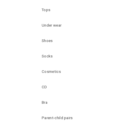
Tops
Under wear
Shoes
Socks
Cosmetics
CD
Bra
Parent-child pairs