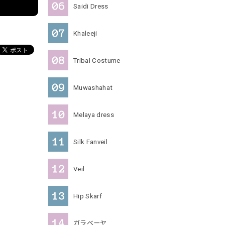
Saidi Dress
Khaleeji
Tribal Costume
Muwashahat
Melaya dress
Silk Fanveil
Veil
Hip Skarf
ガラベーヤ