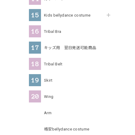
Kids bellydance costume
Tribal Bra
キッズ用 翌日発送可能商品
Tribal Belt
Skirt
Wing
Arm
格安bellydance costume