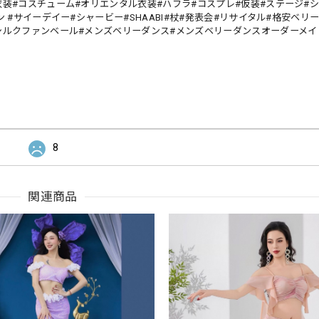
装#コスチューム#オリエンタル衣装#ハフラ#コスプレ#仮装#ステージ#シ
 #サイーデイー#シャービー#SHAABI#杖#発表会#リサイタル#格安ベリ
シルクファンベール#メンズベリーダンス#メンズベリーダンスオーダーメイ
8
関連商品