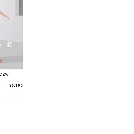
CZW
¥6,190