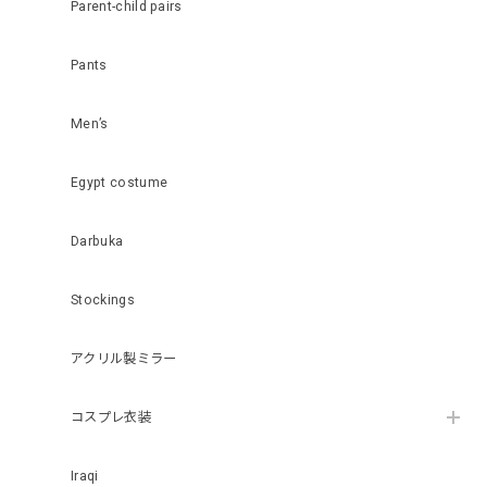
Parent-child pairs
Pants
Men’s
Egypt costume
Darbuka
Stockings
アクリル製ミラー
コスプレ衣装
Iraqi