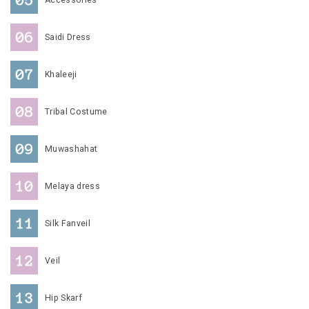
Accessories
Saidi Dress
Khaleeji
Tribal Costume
Muwashahat
Melaya dress
Silk Fanveil
Veil
Hip Skarf