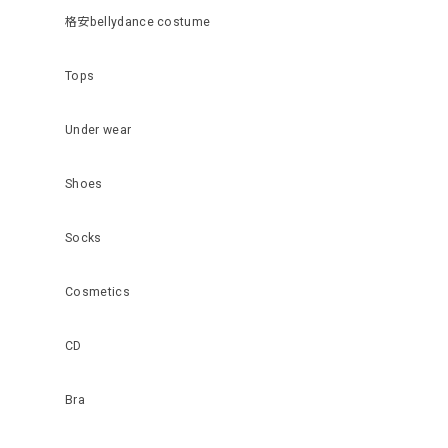
格安bellydance costume
Tops
Under wear
Shoes
Socks
Cosmetics
CD
Bra