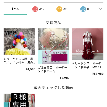
すべて
349
29
8
関連商品
ミラーヤドレス用 黒
色ポンポン付き 黒色
ベリーダンス オーダ
ヘアースカーフ MMX
ーメイド衣装 MX 014
ご注文窓口 オーダー
¥4,500
202306
202607
メイドアーム
¥57,980
YP202302
¥3,980
最近チェックした商品