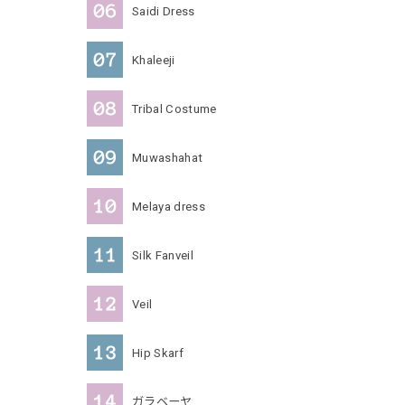
Saidi Dress
Khaleeji
Tribal Costume
Muwashahat
Melaya dress
Silk Fanveil
Veil
Hip Skarf
ガラベーヤ