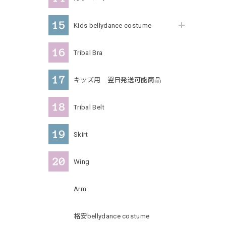
Kids bellydance costume
Tribal Bra
キッズ用 翌日発送可能商品
Tribal Belt
Skirt
Wing
Arm
格安bellydance costume