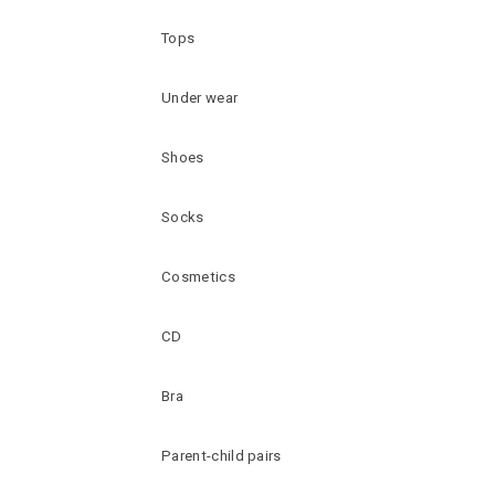
Tops
Under wear
Shoes
Socks
Cosmetics
CD
Bra
Parent-child pairs