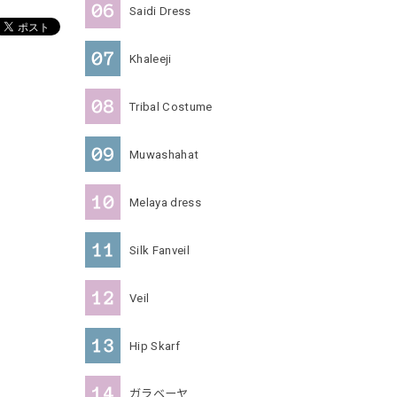
Saidi Dress
Khaleeji
Tribal Costume
Muwashahat
Melaya dress
Silk Fanveil
Veil
Hip Skarf
ガラベーヤ