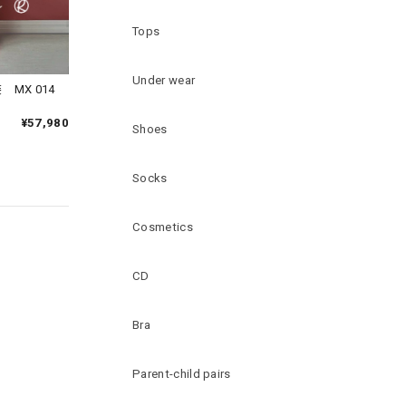
Tops
Under wear
MX 014
¥57,980
Shoes
Socks
Cosmetics
CD
Bra
Parent-child pairs