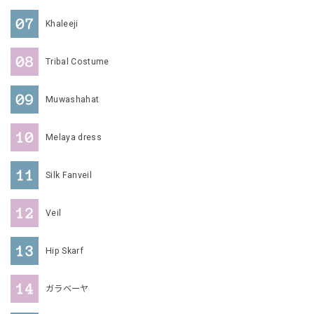
Khaleeji
Tribal Costume
Muwashahat
Melaya dress
Silk Fanveil
Veil
Hip Skarf
ガラベーヤ