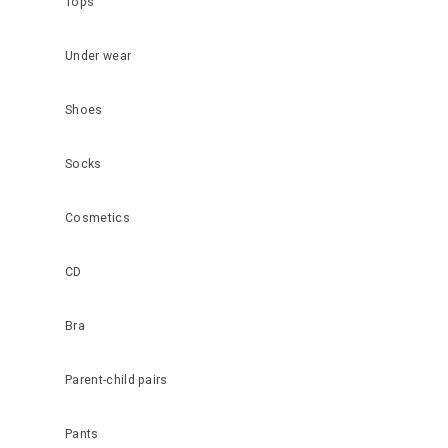
Tops
Under wear
Shoes
Socks
Cosmetics
CD
Bra
Parent-child pairs
Pants