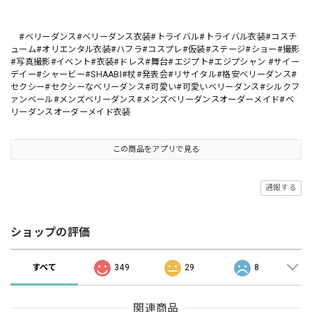
#ベリーダンス#ベリーダンス衣装#トライバル#トライバル衣装#コスチ
ューム#オリエンタル衣装#ハフラ#コスプレ#仮装#ステージ#ショー#撮影
#写真撮影#イベント#衣装#ドレス#舞台#エジプト#エジプシャン #サイー
デイー#シャービー#SHAABI#杖#発表会#リサイタル#格安ベリーダンス#
セクシー#セクシーなベリーダンス#可愛い#可愛いベリーダンス#シルクフ
ァンベール#メンズベリーダンス#メンズベリーダンスオーダーメイド#ベ
リーダンスオーダーメイド衣装
この商品をアプリで見る
通報する
ショップの評価
すべて
349
29
8
関連商品