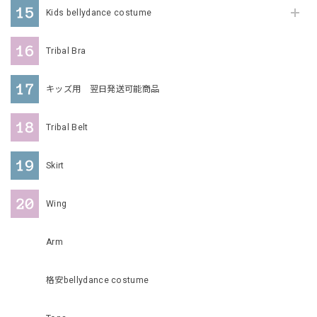
Kids bellydance costume
Tribal Bra
キッズ用 翌日発送可能商品
Tribal Belt
Skirt
Wing
Arm
格安bellydance costume