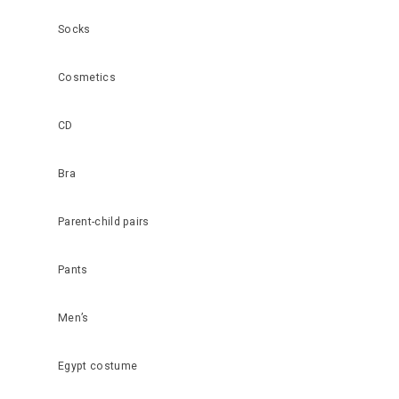
Socks
Cosmetics
CD
Bra
Parent-child pairs
Pants
Men’s
Egypt costume