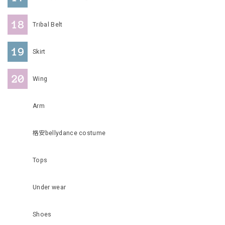
Tribal Belt
Skirt
Wing
Arm
格安bellydance costume
Tops
Under wear
Shoes