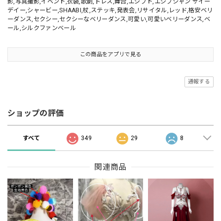
影,写真撮影,イベント,衣装,歌劇,ドレス,舞台,エジプト,エジプシャン サイー
デイー,シャービー,SHAABI,杖,ステッキ,発表会,リサイタル,レッド,格安ベリ
ーダンス,セクシー,セクシーなベリーダンス,可愛い,可愛いベリーダンス,ベ
ール,シルクファンベール
この商品をアプリで見る
通報する
ショップの評価
すべて
349
29
8
関連商品