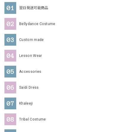
翌日発送可能商品
Bellydance Costume
Custom made
Lesson Wear
Accessories
Saidi Dress
Khaleeji
Tribal Costume