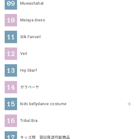
Muwashahat
Melaya dress
Silk Fanveil
Veil
Hip Skarf
ガラベーヤ
Kids bellydance costume
Tribal Bra
キッズ用 翌日発送可能商品