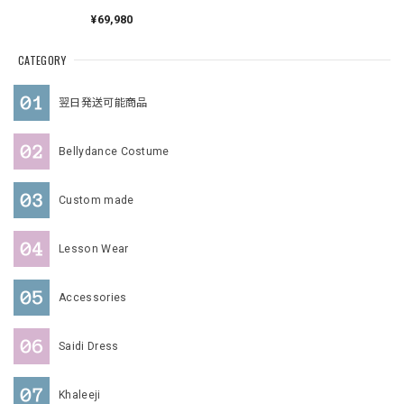
¥69,980
CATEGORY
翌日発送可能商品
Bellydance Costume
Custom made
Lesson Wear
Accessories
Saidi Dress
Khaleeji