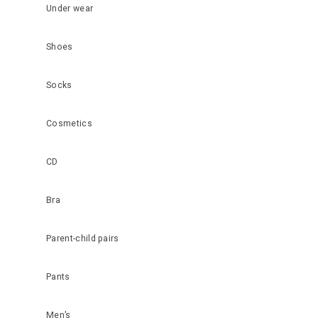
Under wear
Shoes
Socks
Cosmetics
CD
Bra
Parent-child pairs
Pants
Men’s