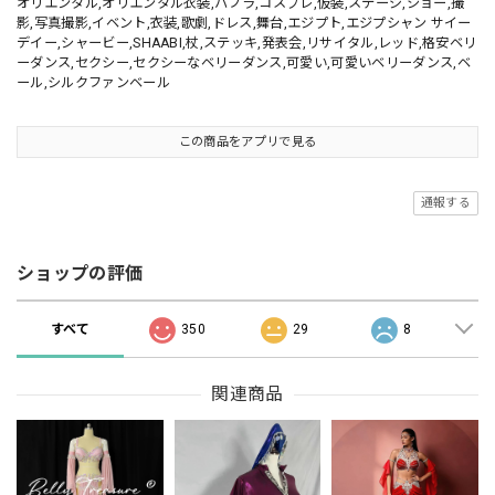
オリエンタル,オリエンタル衣装,ハフラ,コスプレ,仮装,ステージ,ショー,撮
影,写真撮影,イベント,衣装,歌劇,ドレス,舞台,エジプト,エジプシャン サイー
デイー,シャービー,SHAABI,杖,ステッキ,発表会,リサイタル,レッド,格安ベリ
ーダンス,セクシー,セクシーなベリーダンス,可愛い,可愛いベリーダンス,ベ
ール,シルクファンベール
この商品をアプリで見る
通報する
ショップの評価
すべて
350
29
8
関連商品