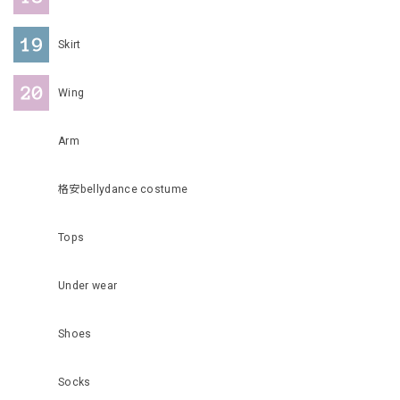
Skirt
Wing
Arm
格安bellydance costume
Tops
Under wear
Shoes
Socks