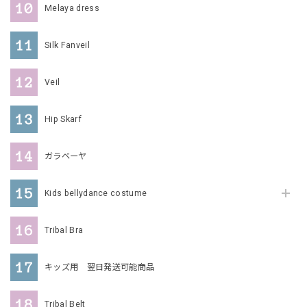
Melaya dress
Silk Fanveil
Veil
Hip Skarf
ガラベーヤ
Kids bellydance costume
Tribal Bra
キッズ用 翌日発送可能商品
Tribal Belt