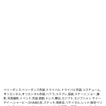
ベリーダンス,ベリーダンス衣装,トライバル,トライバル衣装,コスチューム,
オリエンタル,オリエンタル衣装,ハフラ,コスプレ,仮装,ステージ,ショー,撮
影,写真撮影,イベント,衣装,歌劇,ドレス,舞台,エジプト,エジプシャン サイー
デイー,シャービー,SHAABI,杖,ステッキ,発表会,リサイタル,レッド,格安ベリ