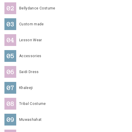
Bellydance Costume
Custom made
Lesson Wear
Accessories
Saidi Dress
Khaleeji
Tribal Costume
Muwashahat