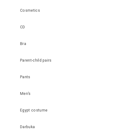
Cosmetics
CD
Bra
Parent-child pairs
Pants
Men’s
Egypt costume
Darbuka