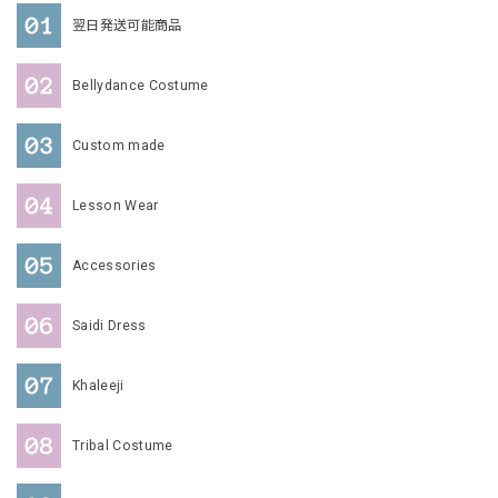
翌日発送可能商品
Bellydance Costume
Custom made
Lesson Wear
Accessories
Saidi Dress
Khaleeji
Tribal Costume