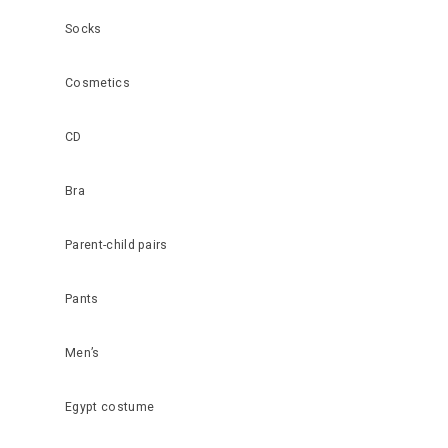
Socks
Cosmetics
CD
Bra
Parent-child pairs
Pants
Men’s
Egypt costume