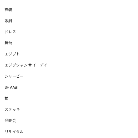
衣装
歌劇
ドレス
舞台
エジプト
エジプシャン サイーデイー
シャービー
SHAABI
杖
ステッキ
発表会
リサイタル