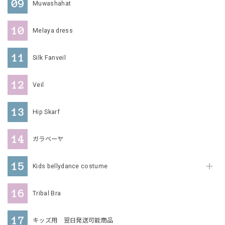
Muwashahat
Melaya dress
Silk Fanveil
Veil
Hip Skarf
ガラベーヤ
Kids bellydance costume
Tribal Bra
キッズ用 翌日発送可能商品