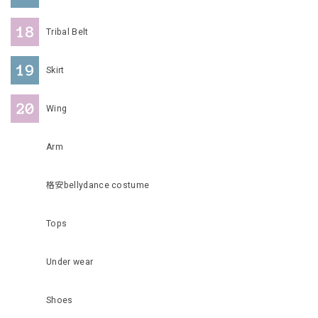
Tribal Belt
Skirt
Wing
Arm
格安bellydance costume
Tops
Under wear
Shoes