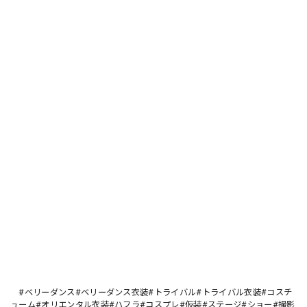
#ベリーダンス#ベリーダンス衣装#トライバル#トライバル衣装#コスチ
ューム#オリエンタル衣装#ハフラ#コスプレ#仮装#ステージ#ショー#撮影