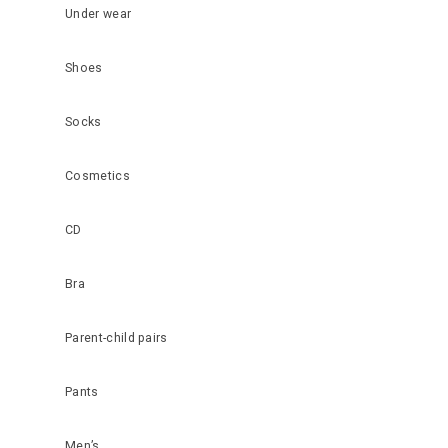
Under wear
Shoes
Socks
Cosmetics
CD
Bra
Parent-child pairs
Pants
Men’s