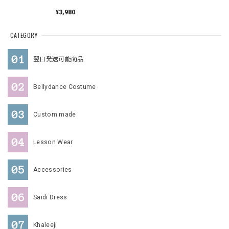
品 WZQ112 202106
¥3,980
CATEGORY
翌日発送可能商品
Bellydance Costume
Custom made
Lesson Wear
Accessories
Saidi Dress
Khaleeji