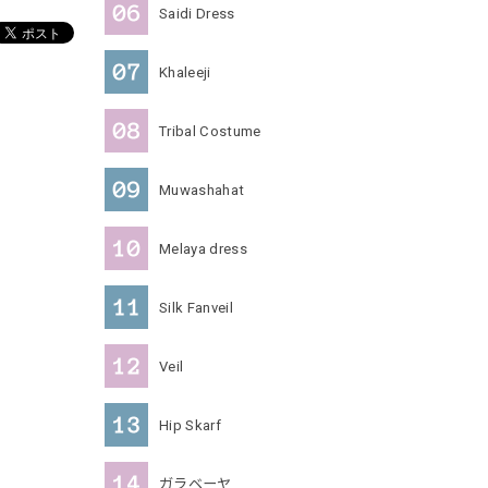
Saidi Dress
Khaleeji
Tribal Costume
Muwashahat
Melaya dress
Silk Fanveil
Veil
Hip Skarf
ガラベーヤ