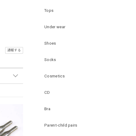
Tops
Under wear
Shoes
通報する
Socks
Cosmetics
CD
Bra
Parent-child pairs