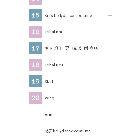
Kids bellydance costume
Tribal Bra
キッズ用 翌日発送可能商品
Tribal Belt
Skirt
Wing
Arm
格安bellydance costume