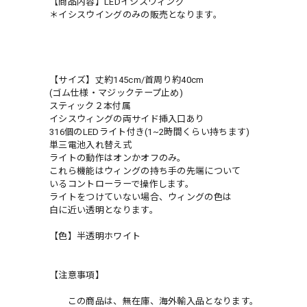
【商品内容】LEDイシスウィング
＊イシスウイングのみの販売となります。
【サイズ】丈約145cm/首周り約40cm
(ゴム仕様・マジックテープ止め)
スティック２本付属
イシスウィングの両サイド挿入口あり
316個のLEDライト付き(1~2時間くらい持ちます)
単三電池入れ替え式
ライトの動作はオンかオフのみ。
これら機能はウィングの持ち手の先端について
いるコントローラーで操作します。
ライトをつけていない場合、ウィングの色は
白に近い透明となります。
【色】半透明ホワイト
【注意事項】
この商品は、無在庫、海外輸入品となります。