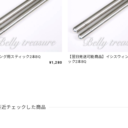
ング用スティック2本BQ
【翌日発送可能商品】イシスウィ
ック2本BQ
¥1,280
最近チェックした商品