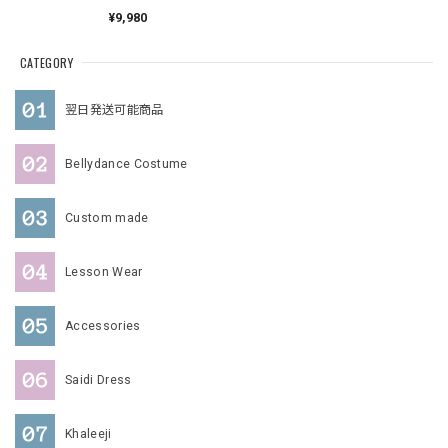
202208
¥9,980
CATEGORY
翌日発送可能商品
Bellydance Costume
Custom made
Lesson Wear
Accessories
Saidi Dress
Khaleeji