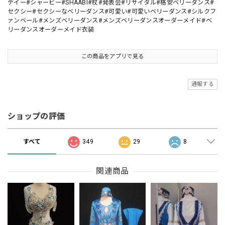
デイー#シャービー#SHAABI#杖#発表会#リサイタル#格安ベリーダンス#
セクシー#セクシーなベリーダンス#可愛い#可愛いベリーダンス#シルクフ
ァンベール#メンズベリーダンス#メンズベリーダンスオーダーメイド#ベ
リーダンスオーダーメイド衣装
この商品をアプリで見る
通報する
ショップの評価
すべて
349
29
8
関連商品