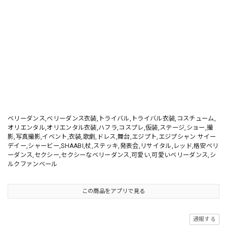
ベリーダンス,ベリーダンス衣装,トライバル,トライバル衣装,コスチューム,
オリエンタル,オリエンタル衣装,ハフラ,コスプレ,仮装,ステージ,ショー,撮
影,写真撮影,イベント,衣装,歌劇,ドレス,舞台,エジプト,エジプシャン サイー
デイー,シャービー,SHAABI,杖,ステッキ,発表会,リサイタル,レッド,格安ベリ
ーダンス,セクシー,セクシーなベリーダンス,可愛い,可愛いベリーダンス,シ
ルクファンベール
この商品をアプリで見る
通報する