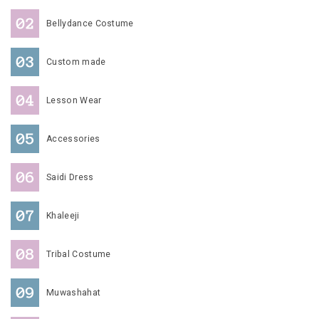
Bellydance Costume
Custom made
Lesson Wear
Accessories
Saidi Dress
Khaleeji
Tribal Costume
Muwashahat