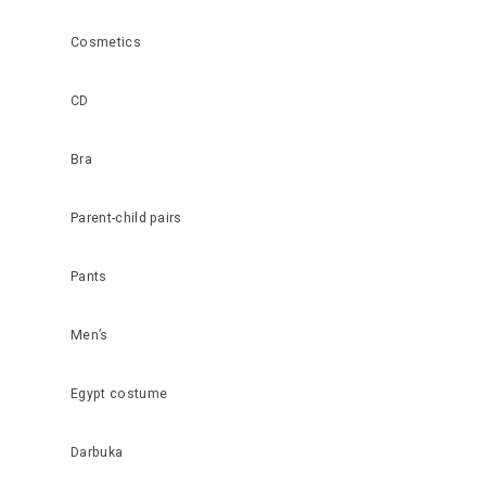
Cosmetics
CD
Bra
Parent-child pairs
Pants
Men’s
Egypt costume
Darbuka