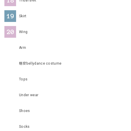
Tribal Belt
Skirt
Wing
Arm
格安bellydance costume
Tops
Under wear
Shoes
Socks