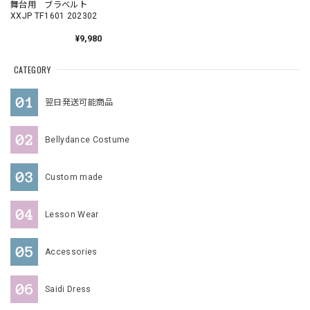
舞台用 ブラベルト
XXJP TF1601 202302
¥9,980
CATEGORY
翌日発送可能商品
Bellydance Costume
Custom made
Lesson Wear
Accessories
Saidi Dress