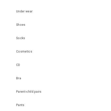
Under wear
Shoes
Socks
Cosmetics
CD
Bra
Parent-child pairs
Pants