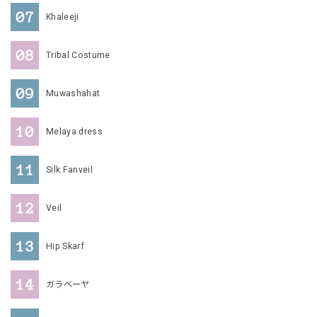
Khaleeji
Tribal Costume
Muwashahat
Melaya dress
Silk Fanveil
Veil
Hip Skarf
ガラベーヤ