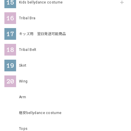
Kids bellydance costume
Tribal Bra
キッズ用 翌日発送可能商品
Tribal Belt
Skirt
Wing
Arm
格安bellydance costume
Tops