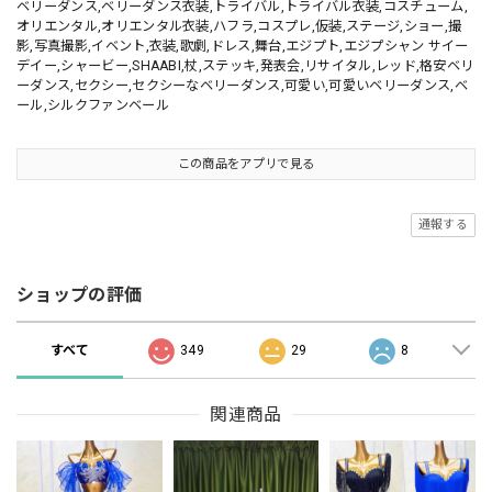
ベリーダンス,ベリーダンス衣装,トライバル,トライバル衣装,コスチューム,
オリエンタル,オリエンタル衣装,ハフラ,コスプレ,仮装,ステージ,ショー,撮
影,写真撮影,イベント,衣装,歌劇,ドレス,舞台,エジプト,エジプシャン サイー
デイー,シャービー,SHAABI,杖,ステッキ,発表会,リサイタル,レッド,格安ベリ
ーダンス,セクシー,セクシーなベリーダンス,可愛い,可愛いベリーダンス,ベ
ール,シルクファンベール
この商品をアプリで見る
通報する
ショップの評価
すべて
349
29
8
関連商品