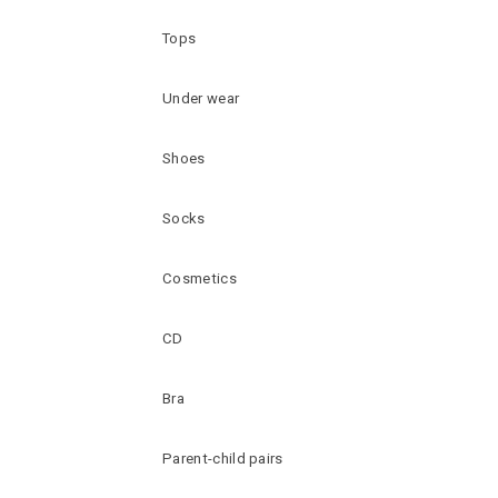
Tops
Under wear
Shoes
Socks
Cosmetics
CD
Bra
Parent-child pairs