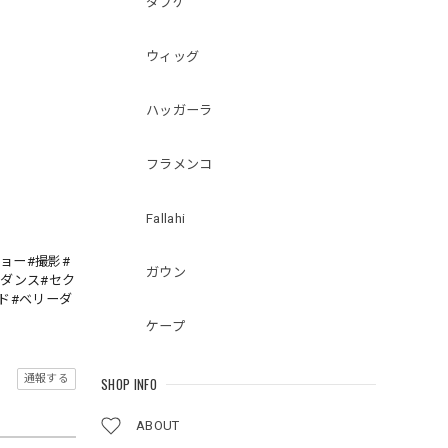
ダブケ
ウィッグ
ハッガーラ
フラメンコ
Fallahi
ョー#撮影#
ガウン
ーダンス#セク
ド#ベリーダ
ケープ
通報する
SHOP INFO
ABOUT