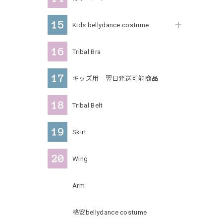
Kids bellydance costume
Tribal Bra
キッズ用 翌日発送可能商品
Tribal Belt
Skirt
Wing
Arm
格安bellydance costume