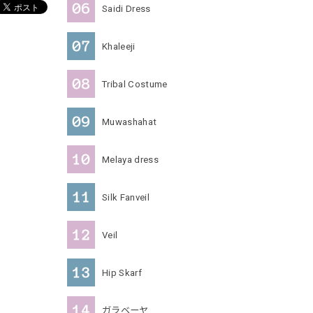
Saidi Dress
Khaleeji
Tribal Costume
Muwashahat
Melaya dress
Silk Fanveil
Veil
Hip Skarf
ガラベーヤ