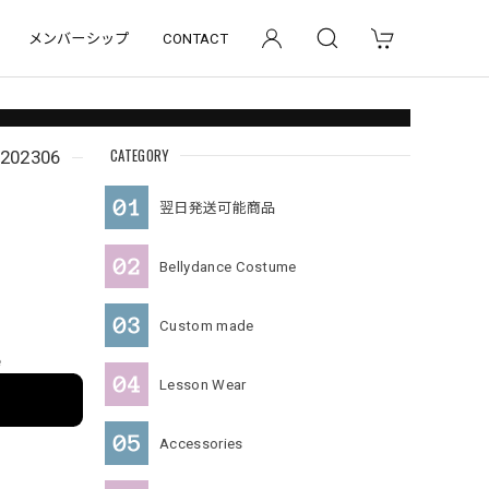
メンバーシップ
CONTACT
CATEGORY
02306
翌日発送可能商品
Bellydance Costume
Custom made
e
Lesson Wear
Accessories