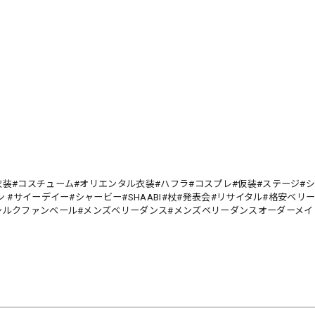
装#コスチューム#オリエンタル衣装#ハフラ#コスプレ#仮装#ステージ#シ
 #サイーデイー#シャービー#SHAABI#杖#発表会#リサイタル#格安ベリ
シルクファンベール#メンズベリーダンス#メンズベリーダンスオーダーメイ