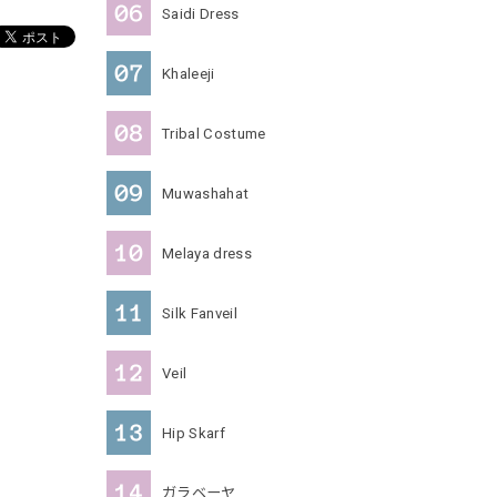
Saidi Dress
Khaleeji
Tribal Costume
Muwashahat
Melaya dress
Silk Fanveil
Veil
Hip Skarf
ガラベーヤ