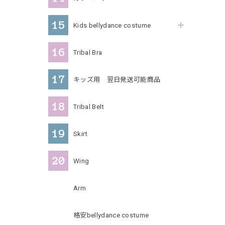
Kids bellydance costume
Tribal Bra
キッズ用 翌日発送可能商品
Tribal Belt
Skirt
Wing
Arm
格安bellydance costume