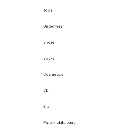
Tops
Under wear
Shoes
Socks
Cosmetics
CD
Bra
Parent-child pairs