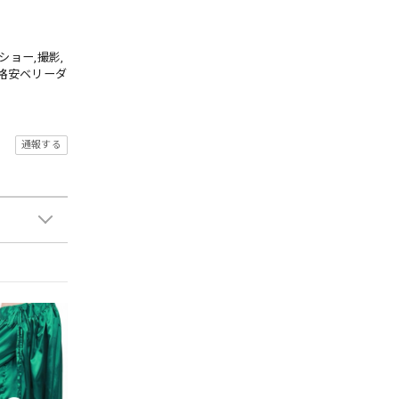
ショー,撮影,
,格安ベリーダ
通報する