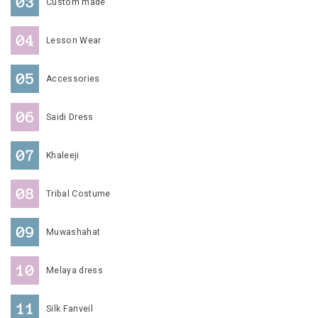
Custom made
Lesson Wear
Accessories
Saidi Dress
Khaleeji
Tribal Costume
Muwashahat
Melaya dress
Silk Fanveil