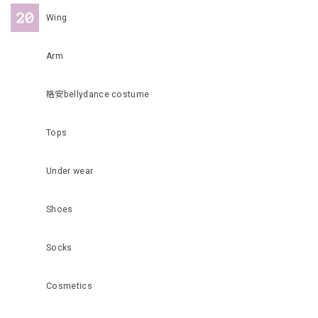
Wing
Arm
格安bellydance costume
Tops
Under wear
Shoes
Socks
Cosmetics