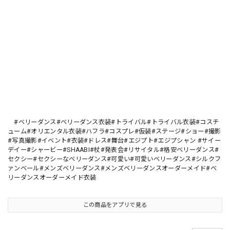
#ベリーダンス#ベリーダンス衣装#トライバル#トライバル衣装#コスチ
ューム#オリエンタル衣装#ハフラ#コスプレ#仮装#ステージ#ショー#撮影
#写真撮影#イベント#衣装#ドレス#舞台#エジプト#エジプシャン #サイー
デイー#シャービー#SHAABI#杖#発表会#リサイタル#格安ベリーダンス#
セクシー#セクシーなベリーダンス#可愛い#可愛いベリーダンス#シルクフ
ァンベール#メンズベリーダンス#メンズベリーダンスオーダーメイド#ベ
リーダンスオーダーメイド衣装
この商品をアプリで見る