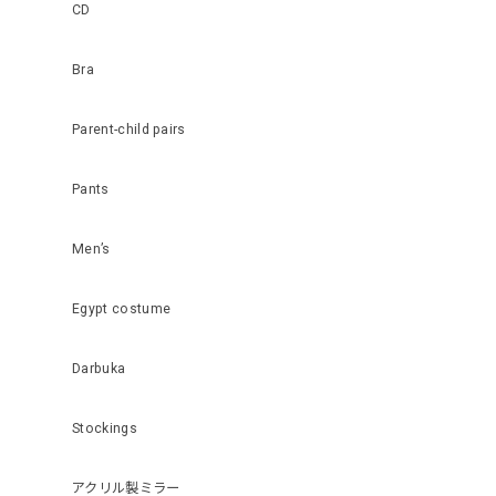
CD
Bra
Parent-child pairs
Pants
Men’s
Egypt costume
Darbuka
Stockings
アクリル製ミラー