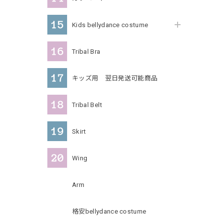
Kids bellydance costume
Tribal Bra
キッズ用 翌日発送可能商品
Tribal Belt
Skirt
Wing
Arm
格安bellydance costume