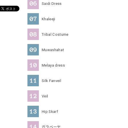
Saidi Dress
Khaleeji
Tribal Costume
Muwashahat
Melaya dress
Silk Fanveil
Veil
Hip Skarf
ガラベーヤ