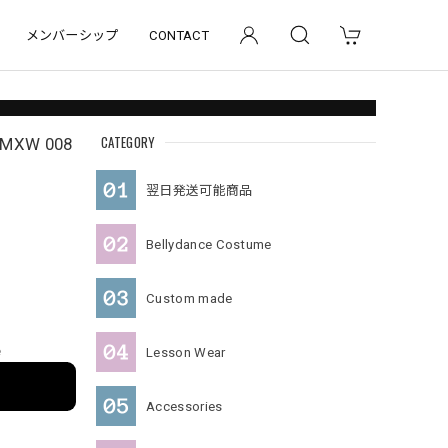
メンバーシップ
CONTACT
CATEGORY
W 008
翌日発送可能商品
Bellydance Costume
Custom made
e
Lesson Wear
Accessories