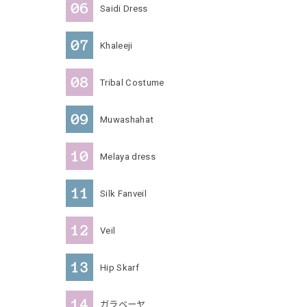
Saidi Dress
Khaleeji
Tribal Costume
Muwashahat
Melaya dress
Silk Fanveil
Veil
Hip Skarf
ガラベーヤ