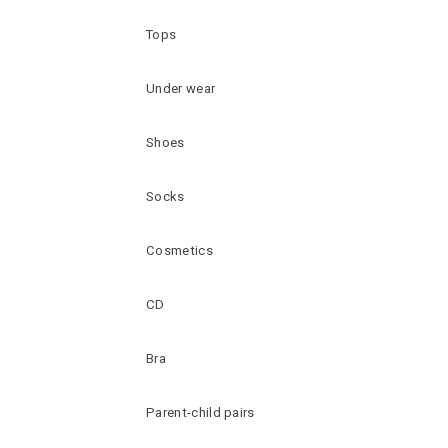
Tops
Under wear
Shoes
Socks
Cosmetics
CD
Bra
Parent-child pairs