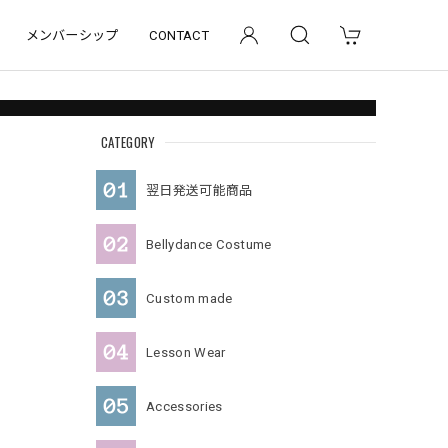
メンバーシップ
CONTACT
CATEGORY
翌日発送可能商品
Bellydance Costume
Custom made
Lesson Wear
Accessories