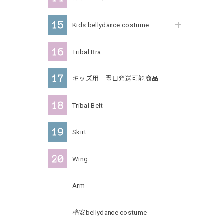
Kids bellydance costume
Tribal Bra
キッズ用 翌日発送可能商品
Tribal Belt
Skirt
Wing
Arm
格安bellydance costume