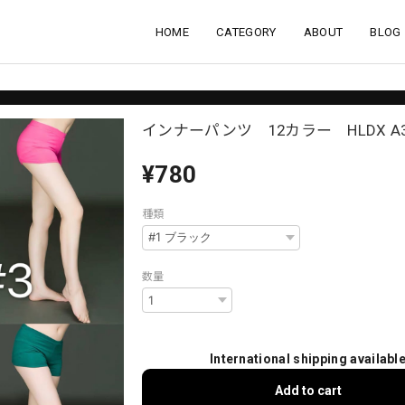
HOME
CATEGORY
ABOUT
BLOG
インナーパンツ 12カラー HLDX A
¥780
種類
数量
International shipping availabl
Add to cart