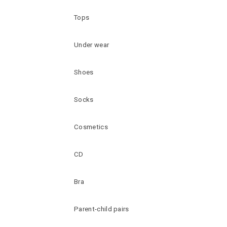
Tops
Under wear
Shoes
Socks
Cosmetics
CD
Bra
Parent-child pairs