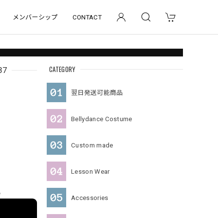
メンバーシップ
CONTACT
CATEGORY
37
翌日発送可能商品
Bellydance Costume
Custom made
Lesson Wear
e
Accessories