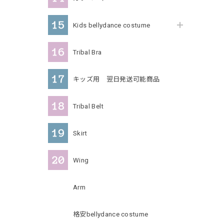
Kids bellydance costume
Tribal Bra
キッズ用 翌日発送可能商品
Tribal Belt
Skirt
Wing
Arm
格安bellydance costume