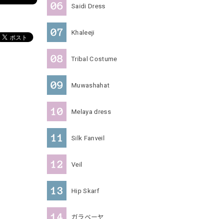
Saidi Dress
Khaleeji
Tribal Costume
Muwashahat
Melaya dress
Silk Fanveil
Veil
Hip Skarf
ガラベーヤ